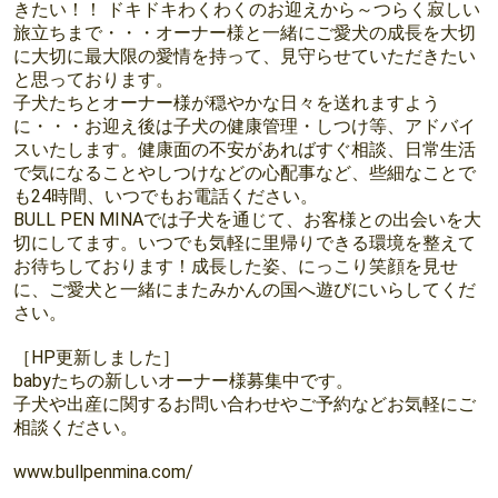
きたい！！ ドキドキわくわくのお迎えから～つらく寂しい
旅立ちまで・・・オーナー様と一緒にご愛犬の成長を大切
に大切に最大限の愛情を持って、見守らせていただきたい
と思っております。
子犬たちとオーナー様が穏やかな日々を送れますよう
に・・・お迎え後は子犬の健康管理・しつけ等、アドバイ
スいたします。健康面の不安があればすぐ相談、日常生活
で気になることやしつけなどの心配事など、些細なことで
も24時間、いつでもお電話ください。
BULL PEN MINAでは子犬を通じて、お客様との出会いを大
切にしてます。いつでも気軽に里帰りできる環境を整えて
お待ちしております！成長した姿、にっこり笑顔を見せ
に、ご愛犬と一緒にまたみかんの国へ遊びにいらしてくだ
さい。
［HP更新しました］
babyたちの新しいオーナー様募集中です。
子犬や出産に関するお問い合わせやご予約などお気軽にご
相談ください。
www.bullpenmina.com/